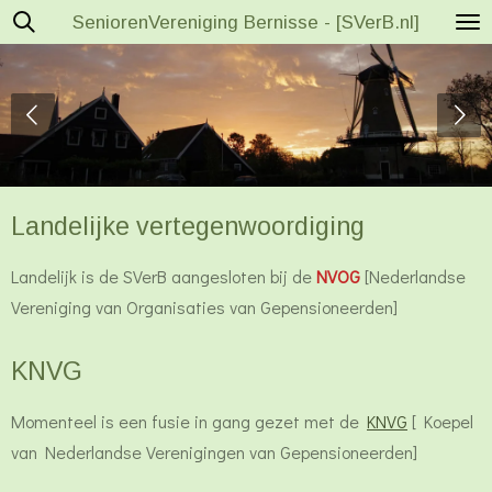
SeniorenVereniging Bernisse - [SVerB.nl]
Ga
direct
naar
de
hoofdinhoud
Landelijke vertegenwoordiging
Landelijk is de SVerB aangesloten bij de
NVOG
[Nederlandse
Vereniging van Organisaties van Gepensioneerden]
KNVG
Momenteel is een fusie in gang gezet met de
KNVG
[
Koepel
van Nederlandse Verenigingen van Gepensioneerden]