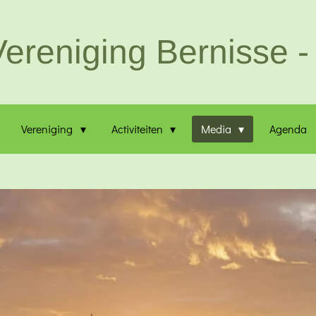
ereniging Bernisse - 
Vereniging
Activiteiten
Media
Agenda