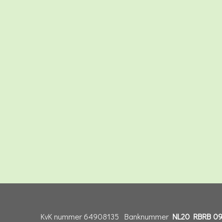
KvK nummer 64908135 Banknummer
NL20 RBRB 09