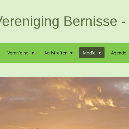
ereniging Bernisse - 
Vereniging
Activiteiten
Media
Agenda