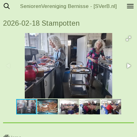
SeniorenVereniging Bernisse - [SVerB.nl]
Ga
direct
2026-02-18 Stampotten
naar
de
hoofdinhoud