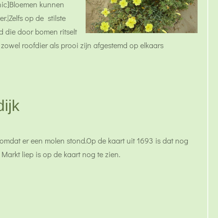
phic]Bloemen kunnen
.|Zelfs op de stilste
d die door bomen ritselt
zowel roofdier als prooi zijn afgestemd op elkaars
ijk
omdat er een molen stond.Op de kaart uit 1693 is dat nog
arkt liep is op de kaart nog te zien.