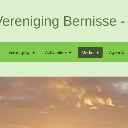
ereniging Bernisse - 
Vereniging
Activiteiten
Media
Agenda