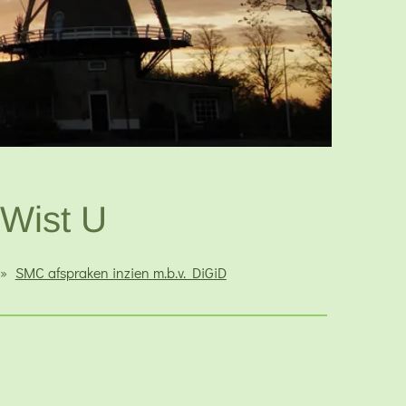
Wist U
SMC afspraken inzien m.b.v. DiGiD