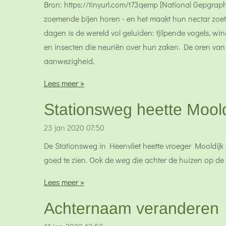
Bron: https://tinyurl.com/t73qemp [National Gepgra
zoemende bijen horen - en het maakt hun nectar zoeter
dagen is de wereld vol geluiden: tjilpende vogels, win
en insecten die neuriën over hun zaken. De oren van 
aanwezigheid.
Lees meer »
Stationsweg heette Moold
23 jan 2020
07:50
De Stationsweg in Heenvliet heette vroeger Mooldijk 
goed te zien. Ook de weg die achter de huizen op de M
Lees meer »
Achternaam veranderen