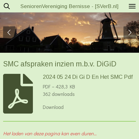
SeniorenVereniging Bernisse - [SVerB.nl]
Ga
direct
naar
de
hoofdinhoud
SMC afspraken inzien m.b.v. DiGiD
2024 05 24 Di Gi D En Het SMC Pdf
PDF – 428,3 KB
362 downloads
Download
Het laden van deze pagina kan even duren...