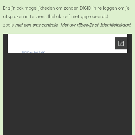
Er zijn ook mogelijkheden om zonder DiGiD in te loggen om je
afspraken in te zien.. (heb ik zelf niet geprobeerd..)
zoals
met een sms controle, Met uw rijbewijs of Identiteitskaart.