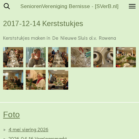
SeniorenVereniging Bernisse - [SVerB.nl]
Ga
direct
2017-12-14 Kerststukjes
naar
de
Kerststukjes maken in De Nieuwe Sluis ol.v. Rowena
hoofdinhoud
Foto
4 mei viering 2026
2026-04-16 Voorjaarsmarkt